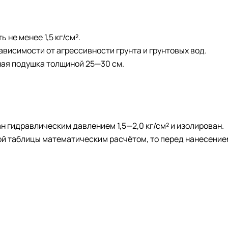
 не менее 1,5 кг/см².
висимости от агрессивности грунта и грунтовых вод.
ная подушка толщиной 25—30 см.
н гидравлическим давлением 1,5—2,0 кг/см² и изолирован.
й таблицы математическим расчётом, то перед нанесени