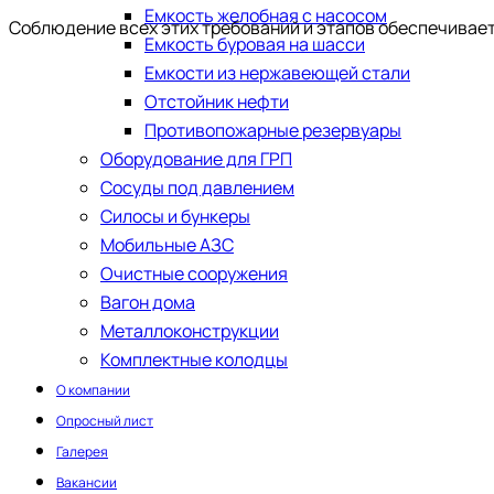
Емкость желобная с насосом
Соблюдение всех этих требований и этапов обеспечивае
Емкость буровая на шасси
Емкости из нержавеющей стали
​Отстойник нефти
Противопожарные резервуары
Оборудование для ГРП
Сосуды под давлением
Силосы и бункеры
Мобильные АЗС
Очистные сооружения
Вагон дома
Металлоконструкции
Комплектные колодцы
О компании
Опросный лист
Галерея
Вакансии