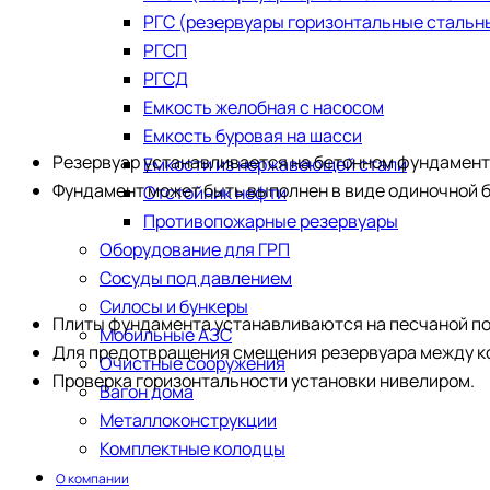
РГС (резервуары горизонтальные стальн
РГСП
РГСД
Емкость желобная с насосом
Емкость буровая на шасси
Резервуар устанавливается на бетонном фундамент
Емкости из нержавеющей стали
Фундамент может быть выполнен в виде одиночной б
​Отстойник нефти
Противопожарные резервуары
Оборудование для ГРП
Сосуды под давлением
Силосы и бункеры
Плиты фундамента устанавливаются на песчаной п
Мобильные АЗС
Для предотвращения смещения резервуара между кор
Очистные сооружения
Проверка горизонтальности установки нивелиром.
Вагон дома
Металлоконструкции
Комплектные колодцы
О компании