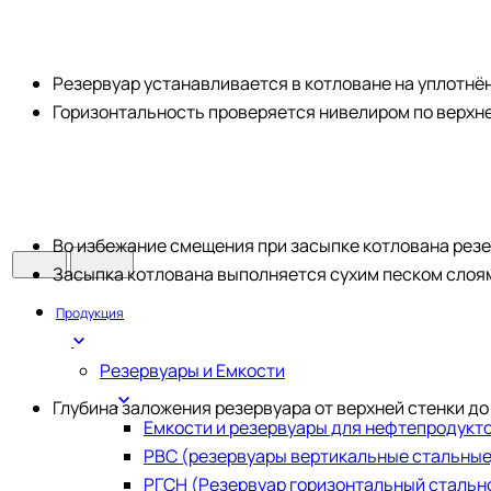
Резервуар устанавливается в котловане на уплотнё
Горизонтальность проверяется нивелиром по верхн
Во избежание смещения при засыпке котлована резе
Засыпка котлована выполняется сухим песком слоям
Продукция
Резервуары и Емкости
Глубина заложения резервуара от верхней стенки до
Емкости и резервуары для нефтепродукт
РВС (резервуары вертикальные стальные
РГСН (Резервуар горизонтальный стальн