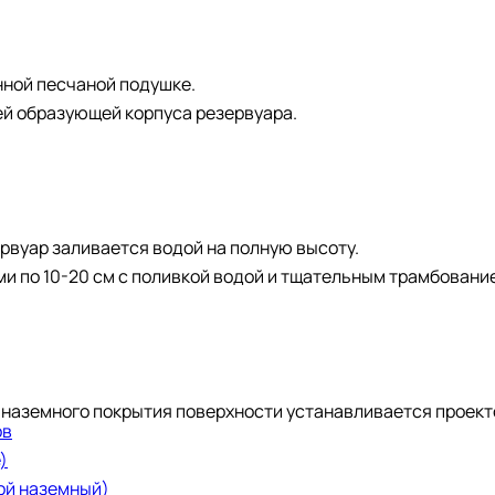
нной песчаной подушке.
ей образующей корпуса резервуара.
рвуар заливается водой на полную высоту.
и по 10-20 см с поливкой водой и тщательным трамбовани
 наземного покрытия поверхности устанавливается проекто
ов
)
ой наземный)