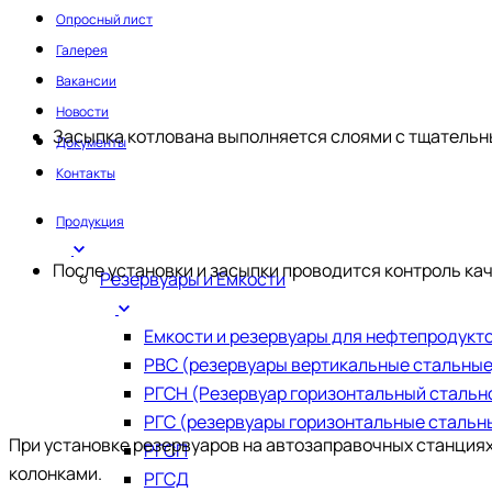
Опросный лист
Галерея
Вакансии
Новости
Засыпка котлована выполняется слоями с тщатель
Документы
Контакты
Продукция
После установки и засыпки проводится контроль ка
Резервуары и Емкости
Емкости и резервуары для нефтепродукт
РВС (резервуары вертикальные стальные
РГСН (Резервуар горизонтальный стальн
РГС (резервуары горизонтальные стальн
При установке резервуаров на автозаправочных станция
РГСП
колонками.
РГСД