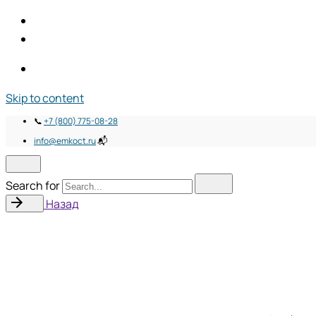
Skip to content
📞
+7 (800) 775-08-28
info@emkoct.ru
📬
Search for
Назад