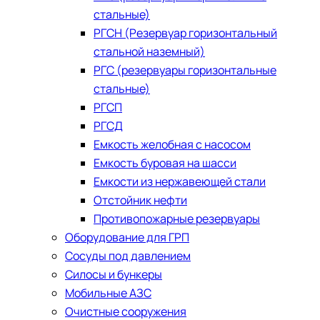
стальные)
РГСН (Резервуар горизонтальный
стальной наземный)
РГС (резервуары горизонтальные
стальные)
РГСП
РГСД
Емкость желобная с насосом
Емкость буровая на шасси
Емкости из нержавеющей стали
​Отстойник нефти
Противопожарные резервуары
Оборудование для ГРП
Сосуды под давлением
Силосы и бункеры
Мобильные АЗС
Очистные сооружения