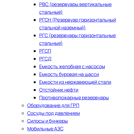
РВС (резервуары вертикальные
стальные)
РГСН (Резервуар горизонтальный
стальной наземный)
РГС (резервуары горизонтальные
стальные)
РГСП
РГСД
Емкость желобная с насосом
Емкость буровая на шасси
Емкости из нержавеющей стали
​Отстойник нефти
Противопожарные резервуары
Оборудование для ГРП
Сосуды под давлением
Силосы и бункеры
Мобильные АЗС