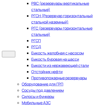
РВС (резервуары вертикальные
стальные)
РГСН (Резервуар горизонтальный
стальной наземный)
РГС (резервуары горизонтальные
стальные)
РГСП
РГСД
Емкость желобная с насосом
Емкость буровая на шасси
Емкости из нержавеющей стали
​Отстойник нефти
Противопожарные резервуары
Оборудование для ГРП
Сосуды под давлением
Силосы и бункеры
Мобильные АЗС