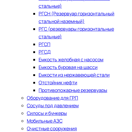
стальные)
РГСН (Резервуар горизонтальный
стальной наземный)
РГС (резервуары горизонтальные
стальные)
РГСП
РГСД
Емкость желобная с насосом
Емкость буровая на шасси
Емкости из нержавеющей стали
​Отстойник нефти
Противопожарные резервуары
Оборудование для ГРП
Сосуды под давлением
Силосы и бункеры
Мобильные АЗС
Очистные сооружения