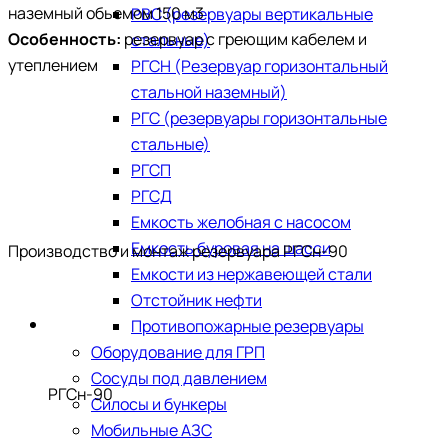
наземный обьемом 150 м3
РВС (резервуары вертикальные
Особенность:
резервуар с греющим кабелем и
стальные)
утеплением
РГСН (Резервуар горизонтальный
стальной наземный)
РГС (резервуары горизонтальные
стальные)
РГСП
РГСД
Емкость желобная с насосом
Емкость буровая на шасси
Производство и монтаж резервуара РГСн-90
Емкости из нержавеющей стали
​Отстойник нефти
Противопожарные резервуары
Оборудование для ГРП
Сосуды под давлением
РГСн-90
Силосы и бункеры
Мобильные АЗС