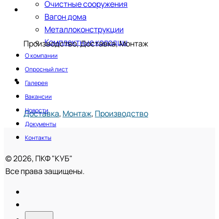
Очистные сооружения
Вагон дома
Металлоконструкции
Комплектные колодцы
Производство, Доставка, Монтаж
О компании
Опросный лист
Галерея
Вакансии
Новости
Доставка
,
Монтаж
,
Производство
Документы
Контакты
© 2026, ПКФ "КУБ"
Все права защищены.