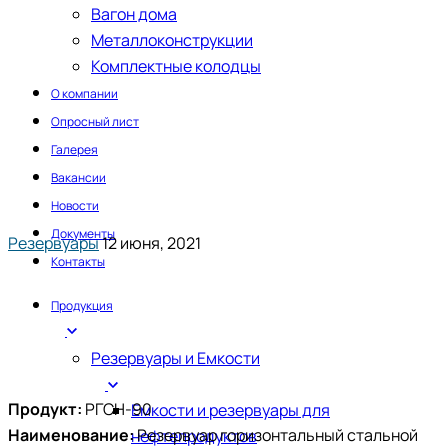
Вагон дома
Металлоконструкции
Комплектные колодцы
О компании
Опросный лист
Галерея
Вакансии
Новости
Документы
Резервуары
12 июня, 2021
Контакты
Продукция
Резервуары и Емкости
Продукт:
РГСН-90
Емкости и резервуары для
Наименование:
Резервуар горизонтальный стальной
нефтепродуктов