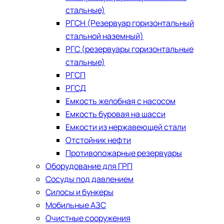
стальные)
РГСН (Резервуар горизонтальный
стальной наземный)
РГС (резервуары горизонтальные
стальные)
РГСП
РГСД
Емкость желобная с насосом
Емкость буровая на шасси
Емкости из нержавеющей стали
​Отстойник нефти
Противопожарные резервуары
Оборудование для ГРП
Сосуды под давлением
Силосы и бункеры
Мобильные АЗС
Очистные сооружения