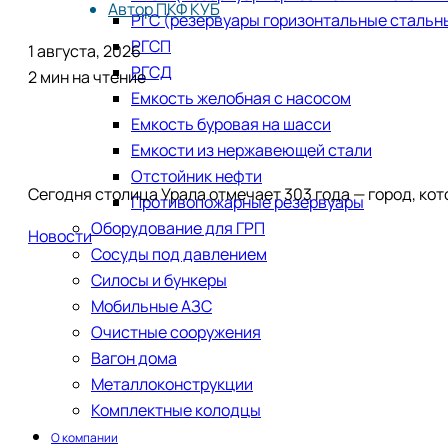
Автор
ПКФ КУБ
РГС (резервуары горизонтальные стальн
РГСП
1 августа, 2026
РГСД
2 мин на чтение
Емкость желобная с насосом
Емкость буровая на шасси
Емкости из нержавеющей стали
​Отстойник нефти
Сегодня столица Урала отмечает 303 года — город, кот
Противопожарные резервуары
Оборудование для ГРП
Новости
Сосуды под давлением
Силосы и бункеры
Мобильные АЗС
Очистные сооружения
Вагон дома
Металлоконструкции
Комплектные колодцы
О компании