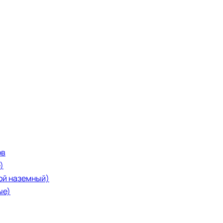
ов
)
ой наземный)
ые)