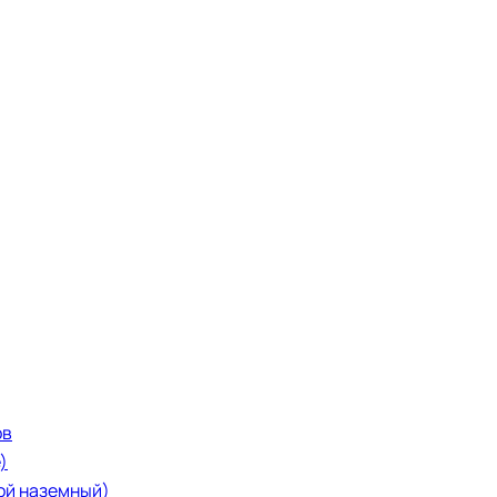
ов
)
ой наземный)