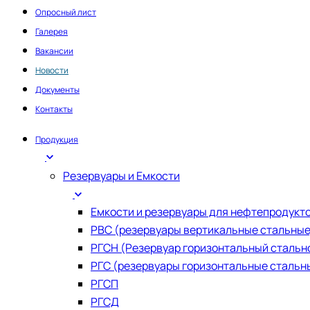
Опросный лист
Галерея
Вакансии
Новости
Документы
Контакты
Продукция
Резервуары и Емкости
Емкости и резервуары для нефтепродукт
РВС (резервуары вертикальные стальные
РГСН (Резервуар горизонтальный стальн
РГС (резервуары горизонтальные стальн
РГСП
РГСД