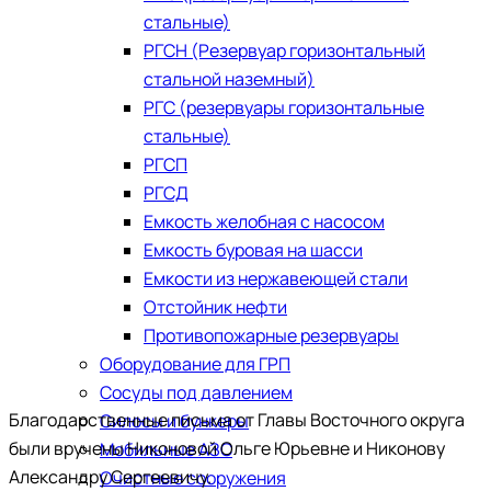
стальные)
РГСН (Резервуар горизонтальный
стальной наземный)
РГС (резервуары горизонтальные
стальные)
РГСП
РГСД
Емкость желобная с насосом
Емкость буровая на шасси
Емкости из нержавеющей стали
​Отстойник нефти
Противопожарные резервуары
Оборудование для ГРП
Сосуды под давлением
Благодарственные письма от Главы Восточного округа
Силосы и бункеры
были вручены Никоновой Ольге Юрьевне и Никонову
Мобильные АЗС
Александру Сергеевичу.
Очистные сооружения