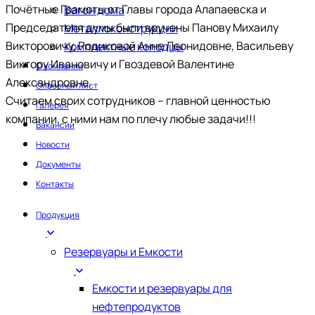
Почётные Грамоты от Главы города Алапаевска и
Вагон дома
Председателя думы были вручены Панову Михаилу
Металлоконструкции
Викторовичу, Родиковой Анне Леонидовне, Васильеву
Комплектные колодцы
Виктору Ивановичу и Гвоздевой Валентине
О компании
Александровне.
Опросный лист
Считаем своих сотрудников – главной ценностью
Галерея
компании, с ними нам по плечу любые задачи!!!
Вакансии
Новости
Документы
Контакты
Продукция
Резервуары и Емкости
Емкости и резервуары для
нефтепродуктов