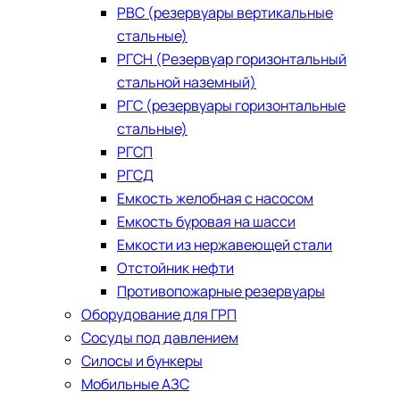
РВС (резервуары вертикальные
стальные)
РГСН (Резервуар горизонтальный
стальной наземный)
РГС (резервуары горизонтальные
стальные)
РГСП
РГСД
Емкость желобная с насосом
Емкость буровая на шасси
Емкости из нержавеющей стали
​Отстойник нефти
Противопожарные резервуары
Оборудование для ГРП
Сосуды под давлением
Силосы и бункеры
Мобильные АЗС