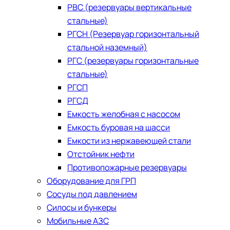
РВС (резервуары вертикальные
стальные)
РГСН (Резервуар горизонтальный
стальной наземный)
РГС (резервуары горизонтальные
стальные)
РГСП
РГСД
Емкость желобная с насосом
Емкость буровая на шасси
Емкости из нержавеющей стали
​Отстойник нефти
Противопожарные резервуары
Оборудование для ГРП
Сосуды под давлением
Силосы и бункеры
Мобильные АЗС