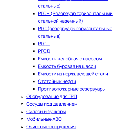
стальные)
РГСН (Резервуар горизонтальный
стальной наземный)
РГС (резервуары горизонтальные
стальные)
РГСП
РГСД
Емкость желобная с насосом
Емкость буровая на шасси
Емкости из нержавеющей стали
​Отстойник нефти
Противопожарные резервуары
Оборудование для ГРП
Сосуды под давлением
Силосы и бункеры
Мобильные АЗС
Очистные сооружения