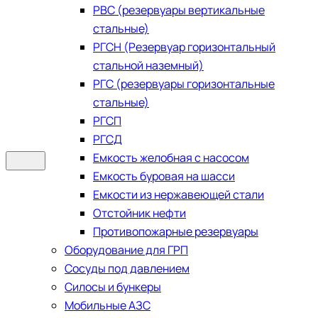
РВС (резервуары вертикальные
стальные)
РГСН (Резервуар горизонтальный
стальной наземный)
РГС (резервуары горизонтальные
стальные)
РГСП
РГСД
Емкость желобная с насосом
Емкость буровая на шасси
Емкости из нержавеющей стали
​Отстойник нефти
Противопожарные резервуары
Оборудование для ГРП
Сосуды под давлением
Силосы и бункеры
Мобильные АЗС