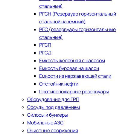
стальные)
РГСН (Резервуар горизонтальный
стальной наземный)
РГС (резервуары горизонтальные
стальные)
РГСП
РГСД
Емкость желобная с насосом
Емкость буровая на шасси
Емкости из нержавеющей стали
​Отстойник нефти
Противопожарные резервуары
Оборудование для ГРП
Сосуды под давлением
Силосы и бункеры
Мобильные АЗС
Очистные сооружения